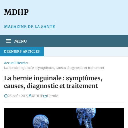
MDHP
MAGAZINE DE LA SANTÉ
MENU
DERNIERS ARTICLES
Accueil
›
Hernie
›
La hernie inguinale : symptômes, causes, diagnostic et traitement
La hernie inguinale : symptômes,
causes, diagnostic et traitement
25 août 2019
MDHP
Hernie