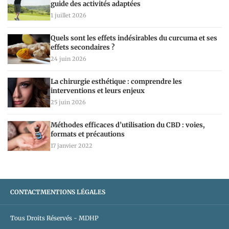
guide des activités adaptées
1 juillet 2026
Quels sont les effets indésirables du curcuma et ses
effets secondaires ?
24 juin 2026
La chirurgie esthétique : comprendre les
interventions et leurs enjeux
25 juin 2026
Méthodes efficaces d’utilisation du CBD : voies,
formats et précautions
17 janvier 2022
CONTACT
MENTIONS LÉGALES
Tous Droits Réservés - MDHP