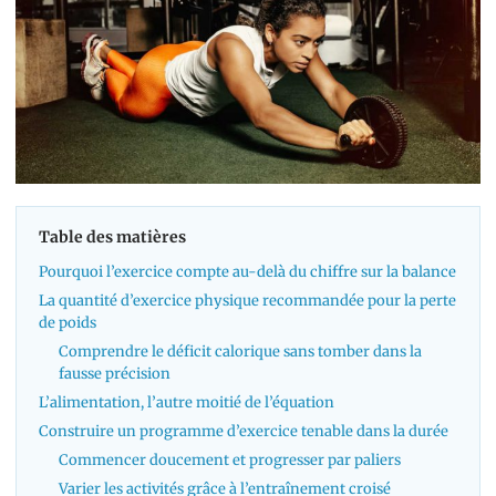
Table des matières
Pourquoi l’exercice compte au-delà du chiffre sur la balance
La quantité d’exercice physique recommandée pour la perte
de poids
Comprendre le déficit calorique sans tomber dans la
fausse précision
L’alimentation, l’autre moitié de l’équation
Construire un programme d’exercice tenable dans la durée
Commencer doucement et progresser par paliers
Varier les activités grâce à l’entraînement croisé