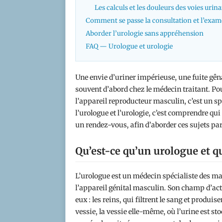
Les calculs et les douleurs des voies urina
Comment se passe la consultation et l’exam
Aborder l’urologie sans appréhension
FAQ — Urologue et urologie
Une envie d’uriner impérieuse, une fuite gên
souvent d’abord chez le médecin traitant. Pou
l’appareil reproducteur masculin, c’est un spé
l’urologue et l’urologie, c’est comprendre q
un rendez-vous, afin d’aborder ces sujets pa
Qu’est-ce qu’un urologue et qu
L’urologue est un médecin spécialiste des mal
l’appareil génital masculin. Son champ d’acti
eux : les reins, qui filtrent le sang et produis
vessie, la vessie elle-même, où l’urine est sto