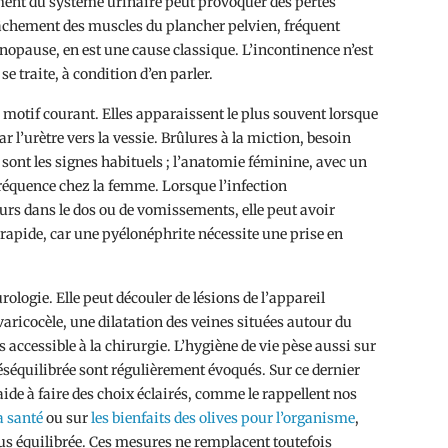
ment du système urinaire peut provoquer des pertes
lâchement des muscles du plancher pelvien, fréquent
nopause, en est une cause classique. L’incontinence n’est
 se traite, à condition d’en parler.
 motif courant. Elles apparaissent le plus souvent lorsque
r l’urètre vers la vessie. Brûlures à la miction, besoin
 sont les signes habituels ; l’anatomie féminine, avec un
fréquence chez la femme. Lorsque l’infection
urs dans le dos ou de vomissements, elle peut avoir
on rapide, car une pyélonéphrite nécessite une prise en
rologie. Elle peut découler de lésions de l’appareil
ricocèle, une dilatation des veines situées autour du
s accessible à la chirurgie. L’hygiène de vie pèse aussi sur
 déséquilibrée sont régulièrement évoqués. Sur ce dernier
de à faire des choix éclairés, comme le rappellent nos
la santé
ou sur
les bienfaits des olives pour l’organisme
,
us équilibrée. Ces mesures ne remplacent toutefois