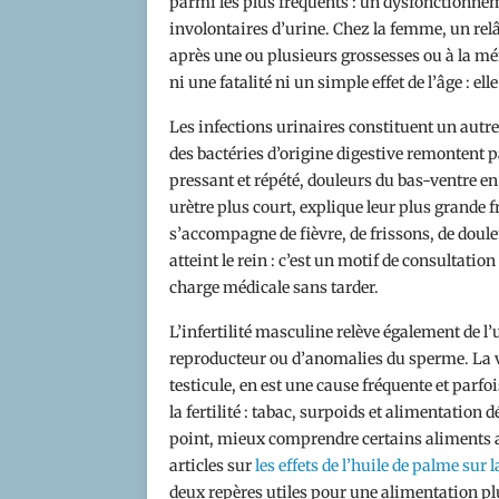
parmi les plus fréquents : un dysfonctionne
involontaires d’urine. Chez la femme, un re
après une ou plusieurs grossesses ou à la mé
ni une fatalité ni un simple effet de l’âge : elle
Les infections urinaires constituent un autre
des bactéries d’origine digestive remontent pa
pressant et répété, douleurs du bas-ventre en
urètre plus court, explique leur plus grande 
s’accompagne de fièvre, de frissons, de doule
atteint le rein : c’est un motif de consultati
charge médicale sans tarder.
L’infertilité masculine relève également de l’u
reproducteur ou d’anomalies du sperme. La va
testicule, en est une cause fréquente et parfoi
la fertilité : tabac, surpoids et alimentation
point, mieux comprendre certains aliments ai
articles sur
les effets de l’huile de palme sur 
deux repères utiles pour une alimentation pl