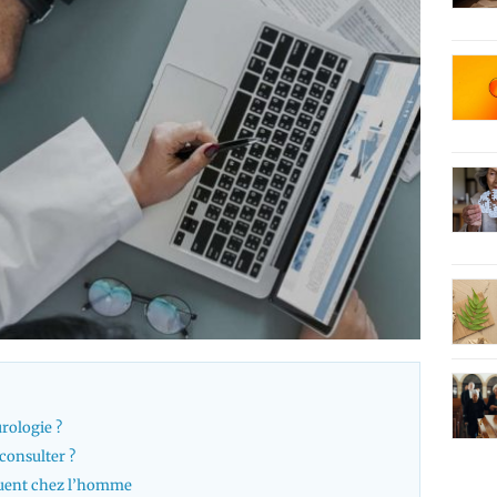
rologie ?
 consulter ?
équent chez l’homme