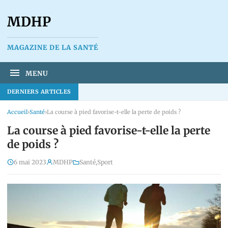
MDHP
MAGAZINE DE LA SANTÉ
MENU
DERNIERS ARTICLES
Accueil
›
Santé
›
La course à pied favorise-t-elle la perte de poids ?
La course à pied favorise-t-elle la perte
de poids ?
6 mai 2023
MDHP
Santé
,
Sport