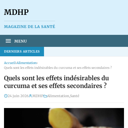
MDHP
MAGAZINE DE LA SANTÉ
MENU
DERNIERS ARTICLES
Accueil
›
Alimentation
›
Quels sont les effets indésirables du curcuma et ses effets secondaires ?
Quels sont les effets indésirables du
curcuma et ses effets secondaires ?
24 juin 2026
MDHP
Alimentation
,
Santé