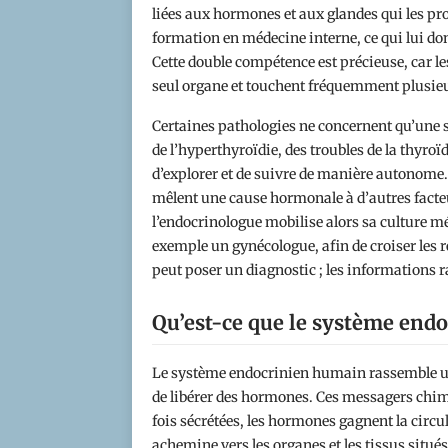
liées aux hormones et aux glandes qui les prod
formation en médecine interne, ce qui lui d
Cette double compétence est précieuse, car 
seul organe et touchent fréquemment plusieur
Certaines pathologies ne concernent qu’une se
de l’hyperthyroïdie, des troubles de la thyroï
d’explorer et de suivre de manière autonome.
mêlent une cause hormonale à d’autres facteurs.
l’endocrinologue mobilise alors sa culture mé
exemple un gynécologue, afin de croiser les r
peut poser un diagnostic ; les informations r
Qu’est-ce que le système endo
Le système endocrinien humain rassemble un 
de libérer des hormones. Ces messagers chimi
fois sécrétées, les hormones gagnent la circul
achemine vers les organes et les tissus situé