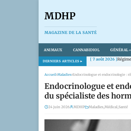
MDHP
MAGAZINE DE LA SANTÉ
ANIMAUX
CANNABIDIOL
GÉNÉRAL
[ 7 août 2026 ]
Régime 
DERNIERS ARTICLES
Accueil
›
Maladies
›
Endocrinologue et endo
du spécialiste des hor
24 juin 2026
MDHP
Maladies
,
Médical
,
Santé