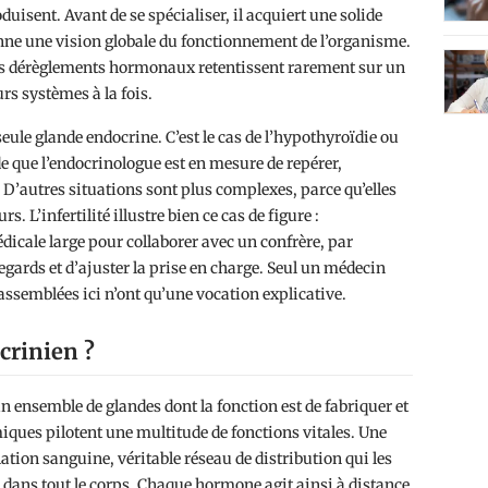
uisent. Avant de se spécialiser, il acquiert une solide
onne une vision globale du fonctionnement de l’organisme.
les dérèglements hormonaux retentissent rarement sur un
s systèmes à la fois.
ule glande endocrine. C’est le cas de l’hypothyroïdie ou
de que l’endocrinologue est en mesure de repérer,
 D’autres situations sont plus complexes, parce qu’elles
 L’infertilité illustre bien ce cas de figure :
dicale large pour collaborer avec un confrère, par
egards et d’ajuster la prise en charge. Seul un médecin
assemblées ici n’ont qu’une vocation explicative.
crinien ?
ensemble de glandes dont la fonction est de fabriquer et
ques pilotent une multitude de fonctions vitales. Une
ation sanguine, véritable réseau de distribution qui les
s dans tout le corps. Chaque hormone agit ainsi à distance