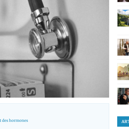
et des hormones
AR