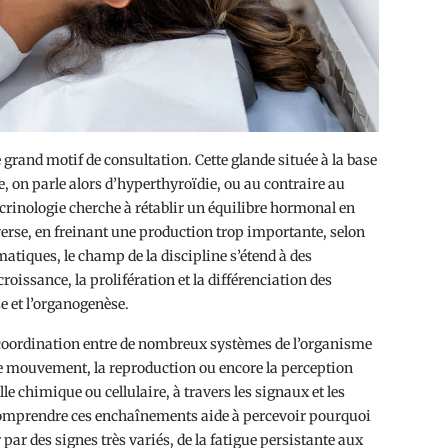
e grand motif de consultation. Cette glande située à la base
, on parle alors d’hyperthyroïdie, ou au contraire au
docrinologie cherche à rétablir un équilibre hormonal en
rse, en freinant une production trop importante, selon
matiques, le champ de la discipline s’étend à des
issance, la prolifération et la différenciation des
e et l’organogenèse.
e coordination entre de nombreux systèmes de l’organisme
, le mouvement, la reproduction ou encore la perception
lle chimique ou cellulaire, à travers les signaux et les
 Comprendre ces enchaînements aide à percevoir pourquoi
ar des signes très variés, de la fatigue persistante aux