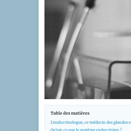
Table des matières
L’endocrinologue, ce médecin des glandes 
Qu’est-ce que le système endocrinien ?