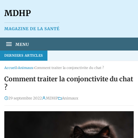
MDHP
MAGAZINE DE LA SANTÉ
MENU
DERNIERS ARTICLES
Accueil
›
Animaux
›
Comment traiter la conjonctivite du chat ?
Comment traiter la conjonctivite du chat
?
29 septembre 2022
MDHP
Animaux