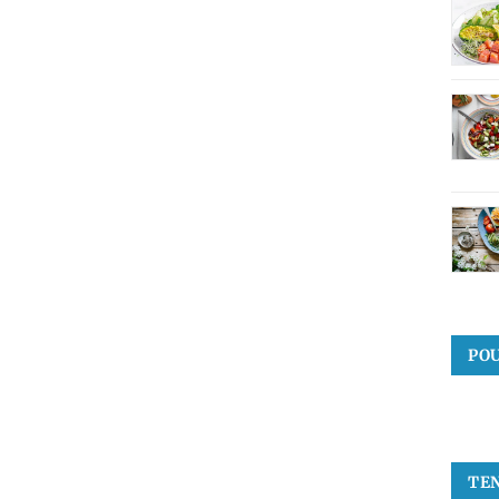
PO
TE