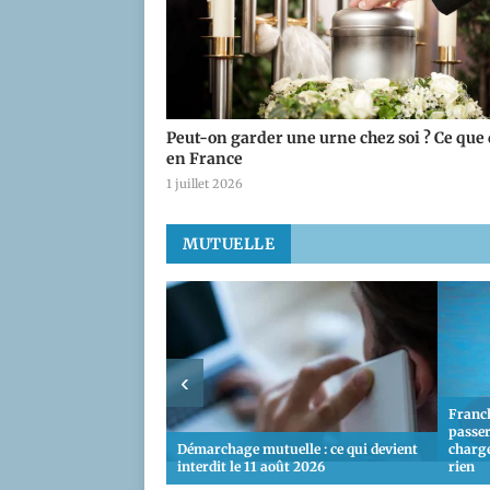
Peut-on garder une urne chez soi ? Ce que d
en France
1 juillet 2026
MUTUELLE
‹
Franch
passer
Démarchage mutuelle : ce qui devient
charge
interdit le 11 août 2026
rien