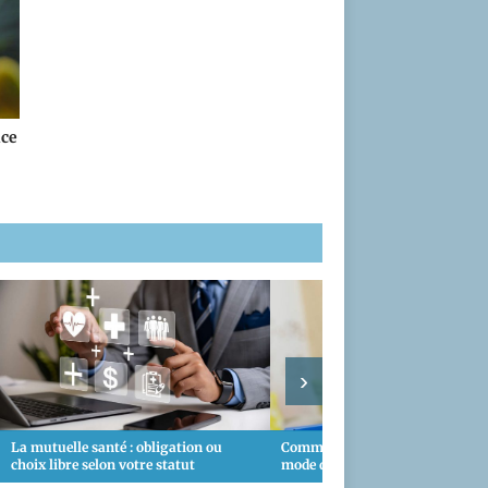
nce
›
La mutuelle santé : obligation ou
Comment résilier une mutuelle s
choix libre selon votre statut
mode d’emploi et conseils