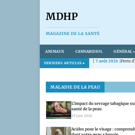
MDHP
MAGAZINE DE LA SANTÉ
ANIMAUX
CANNABIDIOL
GÉNÉRAL
[ 7 août 2026 ]
Perte d
DERNIERS ARTICLES
MDHP — Magazine de
MALADIE DE LA PEAU
L’impact du sevrage tabagique sur
santé de la peau
25 juin 2026
Acides pour le visage : comprend
dont votre peau a besoin