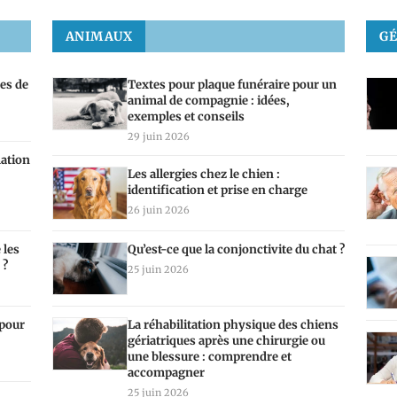
ANIMAUX
G
tes de
Textes pour plaque funéraire pour un
animal de compagnie : idées,
exemples et conseils
29 juin 2026
mation
Les allergies chez le chien :
identification et prise en charge
26 juin 2026
 les
Qu’est-ce que la conjonctivite du chat ?
 ?
25 juin 2026
 pour
La réhabilitation physique des chiens
gériatriques après une chirurgie ou
une blessure : comprendre et
accompagner
25 juin 2026