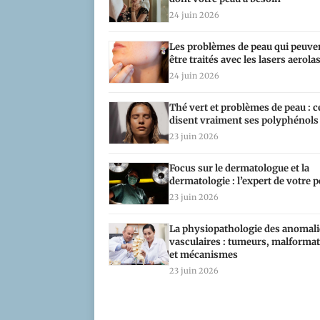
24 juin 2026
Les problèmes de peau qui peuve
être traités avec les lasers aerola
24 juin 2026
Perte d’audition et déclin cogni
Thé vert et problèmes de peau : c
n’entendez plus
disent vraiment ses polyphénols
23 juin 2026
Focus sur le dermatologue et la
dermatologie : l’expert de votre 
23 juin 2026
La physiopathologie des anomali
vasculaires : tumeurs, malforma
et mécanismes
23 juin 2026