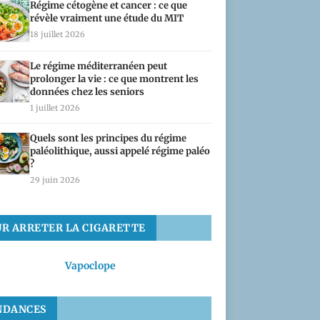
Régime cétogène et cancer : ce que
révèle vraiment une étude du MIT
18 juillet 2026
Le régime méditerranéen peut
prolonger la vie : ce que montrent les
données chez les seniors
1 juillet 2026
Quels sont les principes du régime
paléolithique, aussi appelé régime paléo
?
29 juin 2026
UR ARRETER LA CIGARETTE
Vapoclope
NDANCES