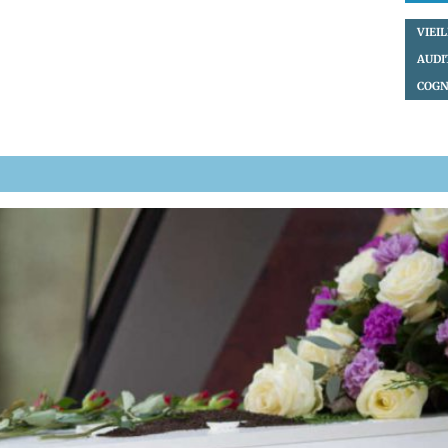
VIEI
AUDI
COGN