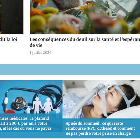
it la loi
Les conséquences du deuil sur la santé et l’espéra
de vie
1 juillet 2026
ises médicales : le plafond
ait à 200 € par an à votre
Apnée du sommeil : ce qui reste
, et les cas où vous ne payez
remboursé (PPC, orthèse) et comment
ne pas perdre votre prise en charge