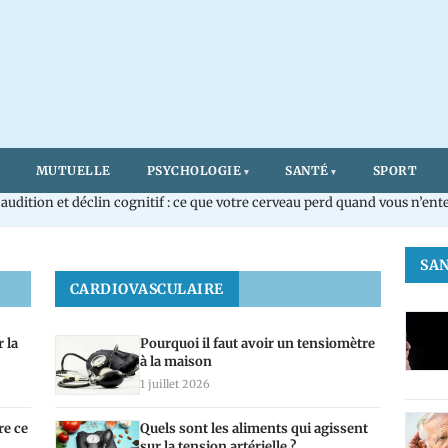
MUTUELLE
PSYCHOLOGIE
SANTÉ
SPORT
’audition et déclin cognitif : ce que votre cerveau perd quand vous n’ent
 la Santé
SA
CARDIOVASCULAIRE
 la
Pourquoi il faut avoir un tensiomètre
à la maison
1 juillet 2026
re ce
Quels sont les aliments qui agissent
sur la tension artérielle ?