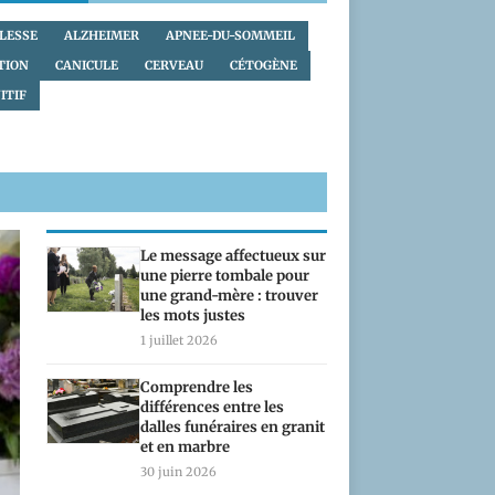
LLESSE
ALZHEIMER
APNEE-DU-SOMMEIL
TION
CANICULE
CERVEAU
CÉTOGÈNE
ITIF
Le message affectueux sur
une pierre tombale pour
une grand-mère : trouver
les mots justes
1 juillet 2026
Comprendre les
différences entre les
dalles funéraires en granit
et en marbre
30 juin 2026