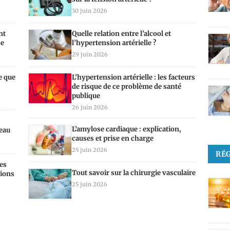
30 juin 2026
nt
Quelle relation entre l’alcool et
se
l’hypertension artérielle ?
29 juin 2026
tif : ce que votre cerveau perd quand vous
e que
L’hypertension artérielle : les facteurs
de risque de ce problème de santé
publique
26 juin 2026
L’amylose cardiaque : explication,
peau
causes et prise en charge
25 juin 2026
RÉ
es
Tout savoir sur la chirurgie vasculaire
tions
25 juin 2026