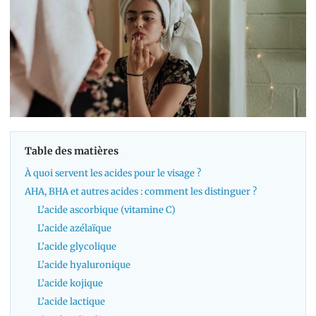
Table des matières
À quoi servent les acides pour le visage ?
AHA, BHA et autres acides : comment les distinguer ?
L’acide ascorbique (vitamine C)
L’acide azélaïque
L’acide glycolique
L’acide hyaluronique
L’acide kojique
L’acide lactique