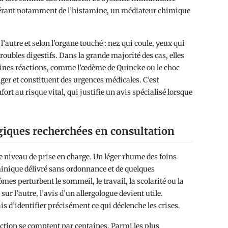
ibérant notamment de l’histamine, un médiateur chimique
’autre et selon l’organe touché : nez qui coule, yeux qui
oubles digestifs. Dans la grande majorité des cas, elles
taines réactions, comme l’œdème de Quincke ou le choc
ger et constituent des urgences médicales. C’est
rt au risque vital, qui justifie un avis spécialisé lorsque
rgiques recherchées en consultation
e niveau de prise en charge. Un léger rhume des foins
minique délivré sans ordonnance et de quelques
es perturbent le sommeil, le travail, la scolarité ou la
sur l’autre, l’avis d’un allergologue devient utile.
is d’identifier précisément ce qui déclenche les crises.
ction se comptent par centaines. Parmi les plus