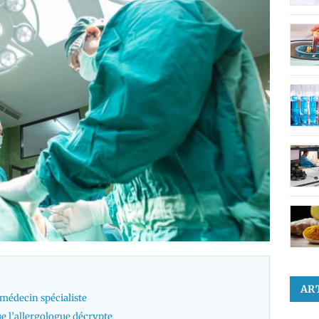
AR
 médecin spécialiste
e l’allergologue décrypte