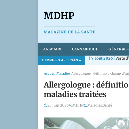
MDHP
MAGAZINE DE LA SANTÉ
ANIMAUX
CANNABIDIOL
GÉNÉRAL
[ 7 août 2026 ]
Démarch
DERNIERS ARTICLES
Accueil
›
Maladies
›
Allergologue : définition, champ d’in
Allergologue : définiti
maladies traitées
23 juin 2026
MDHP
Maladies
,
Santé