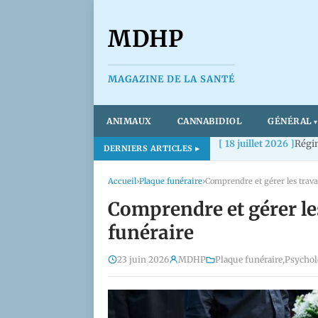
MDHP
MAGAZINE DE LA SANTÉ
ANIMAUX
CANNABIDIOL
GÉNÉRAL
[ 18 juillet 2026 ]
Régim
DERNIERS ARTICLES
Accueil
›
Plaque funéraire
›
Comprendre et gérer les trav
Comprendre et gérer le
funéraire
23 juin 2026
MDHP
Plaque funéraire
,
Psychol