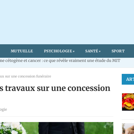
MUTUELLE
PSYCHOLOGIE
SANTÉ
SPORT
e cétogène et cancer : ce que révèle vraiment une étude du MIT
aux sur une concession funéraire
AR
s travaux sur une concession
ogie