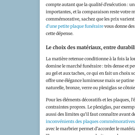
compte autant que la qualité d’exécution : 
importantes, et la comparaison reste votre mei
commémorative, sachez que les prix varient 
d’une petite plaque funéraire
vous donne des 
cette dépense.
Le choix des matériaux, entre durabili
La matière retenue conditionne à la fois la l
domine le marché funéraire : très dense et p
au gel et aux taches, ce qui en fait un choix 
offre une élégance lumineuse mais se patine p
naturelle, bronze, verre ou plexiglas se côtoi
Pour les éléments décoratifs et les plaques, l
contraintes propres. Le plexiglas, par exempl
aussi des limites qu’il faut connaître avant d
inconvénients des plaques commémoratives 
avec le marbrier permet d’accorder le matéria