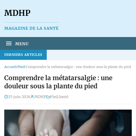
MDHP
MAGAZINE DE LA SANTÉ
MENU
DERNIERS ARTICLES
Accueil
›
Pied
›
Comprendre la métatarsalgie : une douleur sous la plante du pied
Comprendre la métatarsalgie : une
douleur sous la plante du pied
25 juin 2026
MDHP
Pied
,
Santé