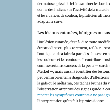
dermatoscopie aide ici à examiner les bords d
donne des indices sur l’activité de la maladie
et les nuances de couleur, le praticien affine
adapter le suivi.
Les lésions cutanées, bénignes ou su
Une lésion cutanée, c’est-à-dire toute modifica
être anodine ou, plus rarement, refléter une
l’outil qui aide à faire la part des choses : en
les couleurs et les contours. Il contribue ain
comme certains cancers de la peau — carcin
Merkel —, mais aussi à identifier des lésions
peut enfin orienter le diagnostic d’affectio
la gale ou le mélasma, ces taches brunes du 
l’observation attentive des signes guide la co
repérer les symptômes courants à ne pas ign
l’interprétation qu’en fait le professionnel.