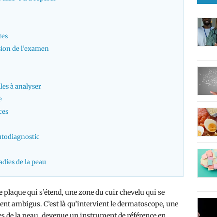
tes
ision de l’examen
iles à analyser
e
ces
utodiagnostic
dies de la peau
 plaque qui s’étend, une zone du cuir chevelu qui se
uvent ambigus. C’est là qu’intervient le dermatoscope, une
es de la peau, devenue un instrument de référence en