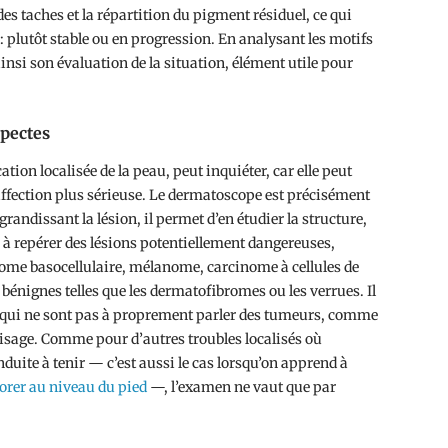
es taches et la répartition du pigment résiduel, ce qui
 : plutôt stable ou en progression. En analysant les motifs
 ainsi son évaluation de la situation, élément utile pour
spectes
tion localisée de la peau, peut inquiéter, car elle peut
 affection plus sérieuse. Le dermatoscope est précisément
 agrandissant la lésion, il permet d’en étudier la structure,
si à repérer des lésions potentiellement dangereuses,
ome basocellulaire, mélanome, carcinome à cellules de
 bénignes telles que les dermatofibromes ou les verrues. Il
ns qui ne sont pas à proprement parler des tumeurs, comme
visage. Comme pour d’autres troubles localisés où
nduite à tenir — c’est aussi le cas lorsqu’on apprend à
orer au niveau du pied
—, l’examen ne vaut que par