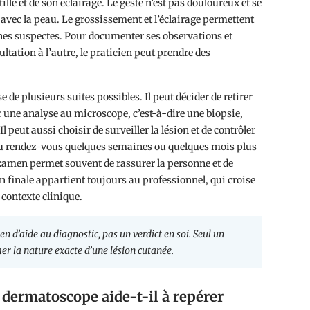
ille et de son éclairage. Le geste n’est pas douloureux et se
e avec la peau. Le grossissement et l’éclairage permettent
zones suspectes. Pour documenter ses observations et
ltation à l’autre, le praticien peut prendre des
 de plusieurs suites possibles. Il peut décider de retirer
ur une analyse au microscope, c’est-à-dire une biopsie,
l peut aussi choisir de surveiller la lésion et de contrôler
au rendez-vous quelques semaines ou quelques mois plus
examen permet souvent de rassurer la personne et de
n finale appartient toujours au professionnel, qui croise
contexte clinique.
n d’aide au diagnostic, pas un verdict en soi. Seul un
er la nature exacte d’une lésion cutanée.
 dermatoscope aide-t-il à repérer