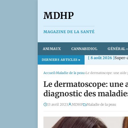
MDHP
MAGAZINE DE LA SANTÉ
ANIMAUX
CANNABIDIOL
GÉNÉRAL
[ 8 août 2026 ]
Super-a
DERNIERS ARTICLES
Accueil
›
Maladie de la peau
›
Le dermatoscope: une a
diagnostic des maladie
13 avril 2023
MDHP
Maladie de la peau