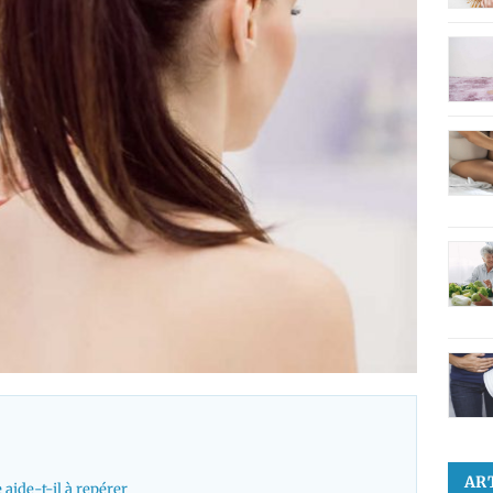
AR
aide-t-il à repérer