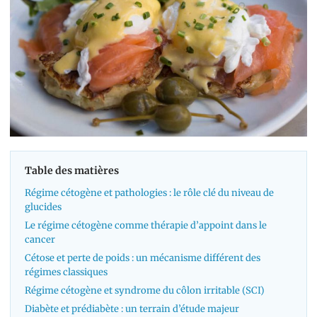
Table des matières
Régime cétogène et pathologies : le rôle clé du niveau de
glucides
Le régime cétogène comme thérapie d’appoint dans le
cancer
Cétose et perte de poids : un mécanisme différent des
régimes classiques
Régime cétogène et syndrome du côlon irritable (SCI)
Diabète et prédiabète : un terrain d’étude majeur