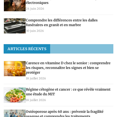
électroniques
24 juin 2026
Comprendre les différences entre les dalles
funéraires en granit et en marbre
30 juin 2026
ARTICLES RÉCENTS
Carence en vitamine D chez le senior : comprendre
les risques, reconnaître les signes et bien se
protéger
18 juillet 2026
Régime cétogène et cancer : ce que révèle vraiment
une étude du MIT
18 juillet 2026
Ostéoporose après 60 ans : prévenir la fragilité
osseuse et comprendre les traitements