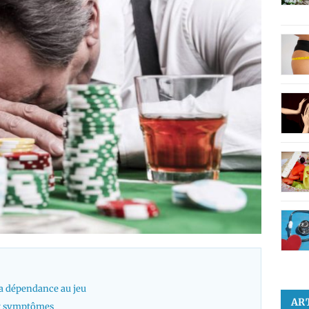
la dépendance au jeu
AR
et symptômes