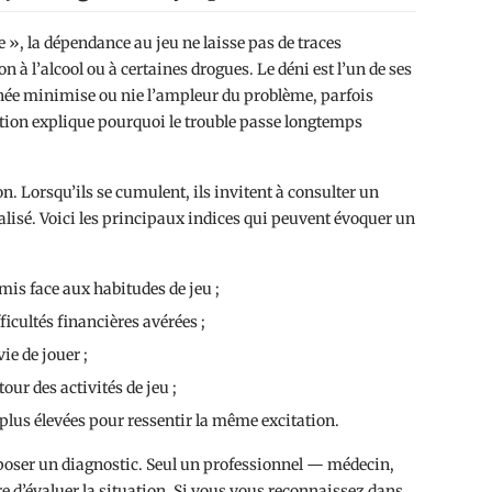
», la dépendance au jeu ne laisse pas de traces
n à l’alcool ou à certaines drogues. Le déni est l’un de ses
ernée minimise ou nie l’ampleur du problème, parfois
rétion explique pourquoi le trouble passe longtemps
n. Lorsqu’ils se cumulent, ils invitent à consulter un
alisé. Voici les principaux indices qui peuvent évoquer un
amis face aux habitudes de jeu ;
ficultés financières avérées ;
ie de jouer ;
ur des activités de jeu ;
plus élevées pour ressentir la même excitation.
à poser un diagnostic. Seul un professionnel — médecin,
 d’évaluer la situation. Si vous vous reconnaissez dans