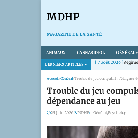
MDHP
MAGAZINE DE LA SANTÉ
ANIMAUX
CANNABIDIOL
GÉNÉRAL
[ 7 août 2026 ]
Régime 
DERNIERS ARTICLES
Accueil
›
Général
›
Trouble du jeu compulsif : s’éloigner 
Trouble du jeu compulsi
dépendance au jeu
25 juin 2026
MDHP
Général
,
Psychologie