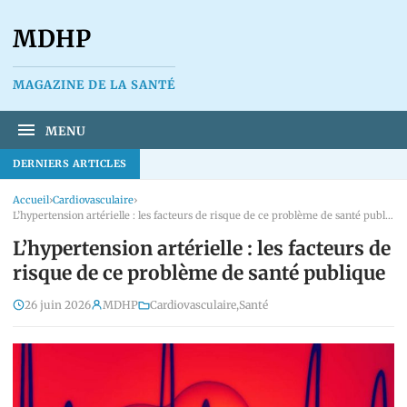
MDHP
MAGAZINE DE LA SANTÉ
MENU
DERNIERS ARTICLES
Accueil
›
Cardiovasculaire
›
L’hypertension artérielle : les facteurs de risque de ce problème de santé publique
L’hypertension artérielle : les facteurs de
risque de ce problème de santé publique
26 juin 2026
MDHP
Cardiovasculaire
,
Santé