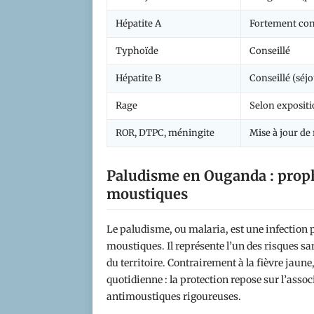
Hépatite A
Fortement con
Typhoïde
Conseillé
Hépatite B
Conseillé (séj
Rage
Selon exposit
ROR, DTPC, méningite
Mise à jour de
Paludisme en Ouganda : prophy
moustiques
Le paludisme, ou malaria, est une infection p
moustiques. Il représente l’un des risques s
du territoire. Contrairement à la fièvre jaun
quotidienne : la protection repose sur l’asso
antimoustiques rigoureuses.