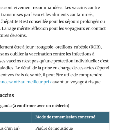
ions sont vivement recommandées. Les vaccins contre
es transmises par l’eau et les aliments contaminés,
L’hépatite B est conseillée pour les séjours prolongés ou
. La rage mérite réflexion pour les voyageurs en contact
tures de soins.
lement être à jour : rougeole-oreillons-rubéole (ROR),
ans oublier la vaccination contre les infections à
es vaccins n’est pas qu’une protection individuelle : c’est
aladies. Le détail de la prise en charge de ces actes dépend
nt vos frais de santé, il peut être utile de comprendre
ance santé au meilleur prix
avant un voyage à risque.
vaccins
Ouganda (à confirmer avec un médecin)
Mode de transmission concerné
lus d’un an)
Piqûre de moustique