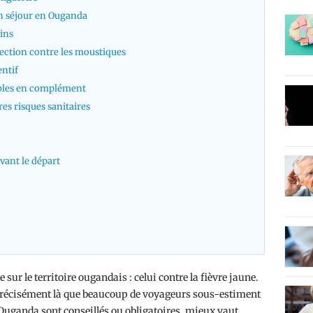
un séjour en Ouganda
cins
ection contre les moustiques
ntif
ables en complément
tres risques sanitaires
vant le départ
sur le territoire ougandais : celui contre la fièvre jaune.
st précisément là que beaucoup de voyageurs sous-estiment
’Ouganda sont conseillés ou obligatoires, mieux vaut