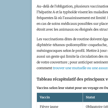
Au-delà de l’obligation, plusieurs vaccinat
l’hépatite A et la typhoïde visent les maladi
fréquentes là où l’assainissement est limité. 
en cas de soins médicaux possibles sur place
étroit avec les animaux ou éloignés des struc
Les vaccinations dites de routine doivent éga
diphtérie-tétanos-poliomyélite-coqueluche, s
méningocoques selon le profil. Mettre à jour s
aussi un geste qui limite la circulation des m
de votre couverture ; pour anticiper sereineme
comment
trouver une mutuelle ou une assur
Tableau récapitulatif des principaux 
Vaccins selon leur statut pour un voyage en 
Vaccin
Statut
Fièvre jaune
Obligatoire (p