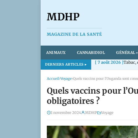
MDHP
MAGAZINE DE LA SANTÉ
ANIMAUX
CANNABIDIOL
GÉNÉRAL
[ 7 août 2026 ]
Tabac, 
DERNIERS ARTICLES
Accueil
›
Voyage
›
Quels vaccins pour l’Ouganda sont consei
Quels vaccins pour l’O
obligatoires ?
1 novembre 2024
MDHP
Voyage