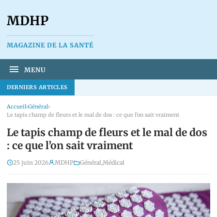
MDHP
MAGAZINE DE LA SANTÉ
MENU
DERNIERS ARTICLES
Accueil
›
Général
›
Le tapis champ de fleurs et le mal de dos : ce que l’on sait vraiment
Le tapis champ de fleurs et le mal de dos
: ce que l’on sait vraiment
25 juin 2026
MDHP
Général
,
Médical