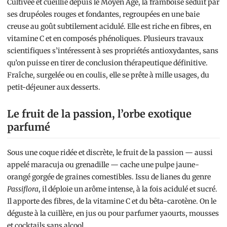
Cultivée et cueillie depuis le Moyen Âge, la framboise séduit par
ses drupéoles rouges et fondantes, regroupées en une baie
creuse au goût subtilement acidulé. Elle est riche en fibres, en
vitamine C et en composés phénoliques. Plusieurs travaux
scientifiques s’intéressent à ses propriétés antioxydantes, sans
qu’on puisse en tirer de conclusion thérapeutique définitive.
Fraîche, surgelée ou en coulis, elle se prête à mille usages, du
petit-déjeuner aux desserts.
Le fruit de la passion, l’orbe exotique
parfumé
Sous une coque ridée et discrète, le fruit de la passion — aussi
appelé maracuja ou grenadille — cache une pulpe jaune-
orangé gorgée de graines comestibles. Issu de lianes du genre
Passiflora
, il déploie un arôme intense, à la fois acidulé et sucré.
Il apporte des fibres, de la vitamine C et du bêta-carotène. On le
déguste à la cuillère, en jus ou pour parfumer yaourts, mousses
et cocktails sans alcool.