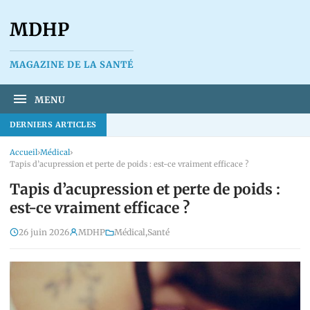
MDHP
MAGAZINE DE LA SANTÉ
MENU
DERNIERS ARTICLES
Accueil
›
Médical
›
Tapis d’acupression et perte de poids : est-ce vraiment efficace ?
Tapis d’acupression et perte de poids :
est-ce vraiment efficace ?
26 juin 2026
MDHP
Médical
,
Santé