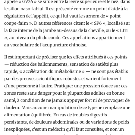
appelé « GV26 » se situe entre la lèvre supérieure et le nez, dans
le sillon naso-labial. Il est présenté comme un point d’aide à la
régulation de l’appétit, ce qui lui vaut le surnom de « point
coupe-faim ». D’autres références citent le « SP6 », localisé sur
la face interne de la jambe au-dessus de la cheville, ou le « LI11
», au niveau du pli du coude. Ces appellations appartiennent
au vocabulaire de l’acupuncture chinoise.
Il est important de préciser que les effets attribués à ces points
— réduction des ballonnements, sensation de satiété plus
rapide, « accélération du métabolisme » — ne sont pas établis
par des preuves scientifiques robustes et varient fortement
d’une personne à l’autre. Pratiquer une pression douce sur ces
zones reste sans danger pour la plupart des adultes en bonne
santé, à condition de ne jamais appuyer fort ni de provoquer de
douleur. Mais aucune manipulation de ce type ne remplace une
alimentation équilibrée. En cas de troubles digestifs
persistants, de douleurs abdominales ou de variations de poids
inexpliquées, c’est un médecin qu’il faut consulter, et non un