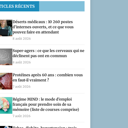
TICLES RÉCENTS
Déserts médicaux : 10 260 postes
d’internes ouverts, et ce que vous
pouvez faire en attendant
8 août 2026
Super-agers : ce que les cerveaux qui ne
déclinent pas ont en commun
8 août 2026
Protéines après 60 ans : combien vous
en faut-il vraiment ?
7 août 2026
Régime MIND : le mode d’emploi
français pour prendre soin de sa
mémoire (liste de courses comprise)
7 août 2026