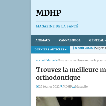
MDHP
MAGAZINE DE LA SANTÉ
ANIMAUX
CANNABIDIOL
GÉNÉRAL
[ 8 août 2026 ]
Super-a
DERNIERS ARTICLES
Accueil
›
Mutuelle
›
Trouvez la meilleure mutuelle pour u
Trouvez la meilleure m
orthodontique
27 février 2022
MDHP
Mutuelle